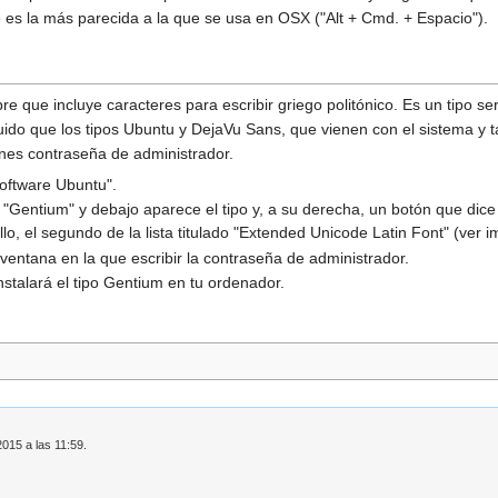
e es la más parecida a la que se usa en OSX ("Alt + Cmd. + Espacio").
bre que incluye caracteres para escribir griego politónico. Es un tipo s
uido que los tipos Ubuntu y DejaVu Sans, que vienen con el sistema y 
tienes contraseña de administrador.
Software Ubuntu".
"Gentium" y debajo aparece el tipo y, a su derecha, un botón que dice 
llo, el segundo de la lista titulado "Extended Unicode Latin Font" (ver 
 ventana en la que escribir la contraseña de administrador.
stalará el tipo Gentium en tu ordenador.
2015 a las 11:59.