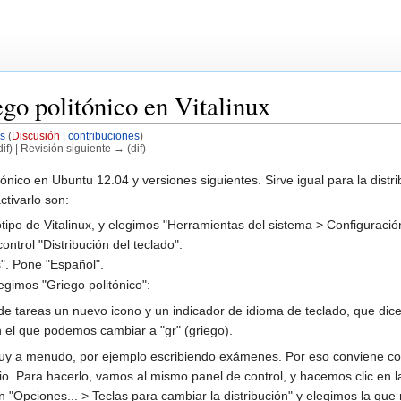
go politónico en Vitalinux
s
(
Discusión
|
contribuciones
)
if) | Revisión siguiente → (dif)
tónico en Ubuntu 12.04 y versiones siguientes. Sirve igual para la distr
tivarlo son:
otipo de Vitalinux, y elegimos "Herramientas del sistema > Configuració
ntrol "Distribución del teclado".
s". Pone "Español".
gimos "Griego politónico":
e tareas un nuevo icono y un indicador de idioma de teclado, que dice
 el que podemos cambiar a "gr" (griego).
uy a menudo, por ejemplo escribiendo exámenes. Por eso conviene co
. Para hacerlo, vamos al mismo panel de control, y hacemos clic en la
ón "Opciones... > Teclas para cambiar la distribución" y elegimos la qu