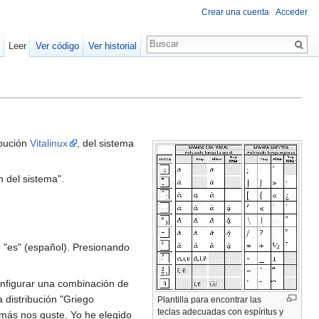
Crear una cuenta
Acceder
Leer
Ver código
Ver historial
ibución
Vitalinux
, del sistema
n del sistema".
 "es" (español). Presionando
nfigurar una combinación de
 distribución "Griego
Plantilla para encontrar las
teclas adecuadas con espíritus y
e más nos guste. Yo he elegido