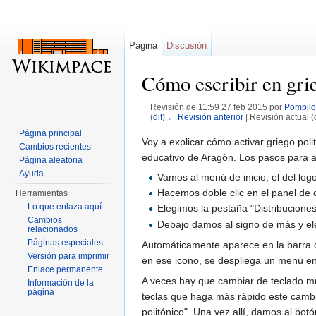
Página
Discusión
Cómo escribir en grie
Revisión de 11:59 27 feb 2015 por
Pompilo
(
dif
)
← Revisión anterior
| Revisión actual (d
Saltar a:
navegación
,
buscar
Página principal
Voy a explicar cómo activar griego poli
Cambios recientes
educativo de Aragón. Los pasos para ac
Página aleatoria
Ayuda
Vamos al menú de inicio, el del log
Hacemos doble clic en el panel de co
Herramientas
Lo que enlaza aquí
Elegimos la pestaña "Distribucione
Cambios
Debajo damos al signo de más y ele
relacionados
Páginas especiales
Automáticamente aparece en la barra d
Versión para imprimir
en ese icono, se despliega un menú en
Enlace permanente
A veces hay que cambiar de teclado m
Información de la
página
teclas que haga más rápido este cambio
politónico". Una vez allí, damos al bot