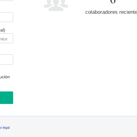
colaboradores recient
al)
bución
o legal