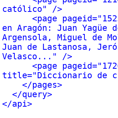
católico" />
<page pageid="152
en Aragón: Juan Yagüe d
Argensola, Miguel de Mo
Juan de Lastanosa, Jeró
Velasco..." />
<page pageid="172
title="Diccionario de c
</pages>
</query>
</api>