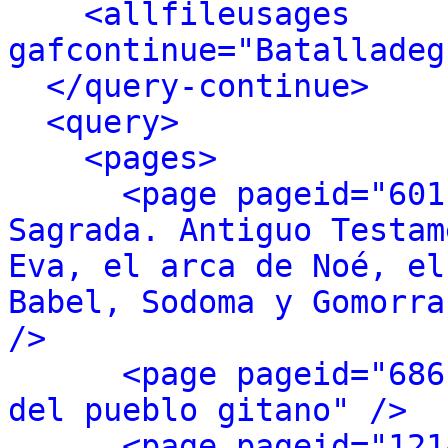
<allfileusages 
gafcontinue="Batalladeg
</query-continue>
<query>
<pages>
<page pageid="601
Sagrada. Antiguo Testam
Eva, el arca de Noé, el
Babel, Sodoma y Gomorra
/>
<page pageid="686
del pueblo gitano" />
<page pageid="121