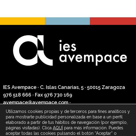
IES Avempace ·
C. Islas Canarias, 5 · 50015 Zaragoza
976 518 666
· Fax
976 730 169
avempace@avempace.com
·
secretaria@avempace.com
Utilizamos cookies propias y de terceros para fines analíticos y
para mostrarte publicidad personalizada en base a un perfil
elaborado a partir de tus hábitos de navegación (por ejemplo,
Política de privacidad
páginas visitadas). Clica
AQUÍ
para más información. Puedes
aceptar todas las cookies pulsando el botón “Aceptar” o
Aviso legal