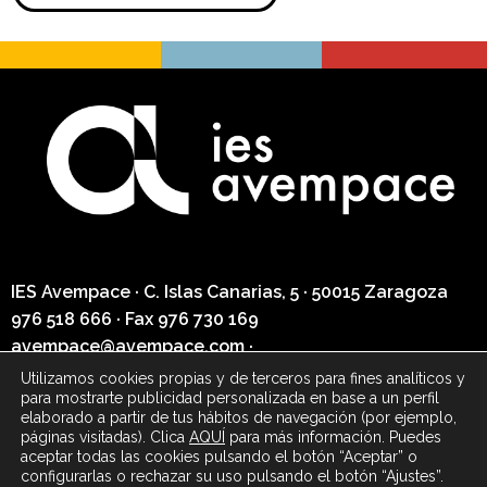
IES Avempace ·
C. Islas Canarias, 5 · 50015 Zaragoza
976 518 666
· Fax
976 730 169
avempace@avempace.com
·
secretaria@avempace.com
Utilizamos cookies propias y de terceros para fines analíticos y
para mostrarte publicidad personalizada en base a un perfil
elaborado a partir de tus hábitos de navegación (por ejemplo,
Política de privacidad
páginas visitadas). Clica
AQUÍ
para más información. Puedes
aceptar todas las cookies pulsando el botón “Aceptar” o
Aviso legal
configurarlas o rechazar su uso pulsando el botón “Ajustes”.